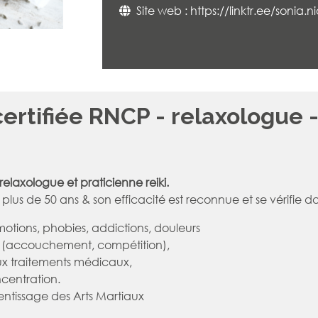
Site web :
https://linktr.ee/sonia.n
ertifiée RNCP - relaxologue -
elaxologue et praticienne reiki.
plus de 50 ans & son efficacité est reconnue et se vérifie d
émotions, phobies, addictions, douleurs
e (accouchement, compétition),
 traitements médicaux,
ncentration.
entissage des Arts Martiaux