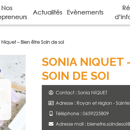
Nos
Ré
Actualités
Evènements
epreneurs
d’inf
 Niquet – Bien être Soin de soi
SONIA NIQUET 
SOIN DE SOI
Contact : Sonia NIQUET
Adresse : Royan et région - Sainte
Téléphone : 0659225809
Adresse mail :
bienetre.soindeso