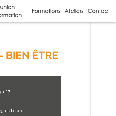
union
Formations
Ateliers
Contact
ormation
– BIEN ÊTRE
s • 17
i@gmail.com