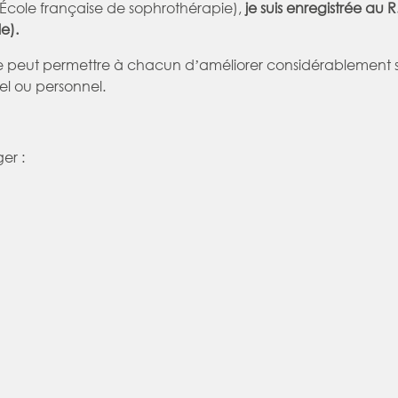
École française de sophrothérapie),
je suis enregistrée au R
e).
e peut permettre à chacun dʼaméliorer considérablement sa
el ou personnel.
er :