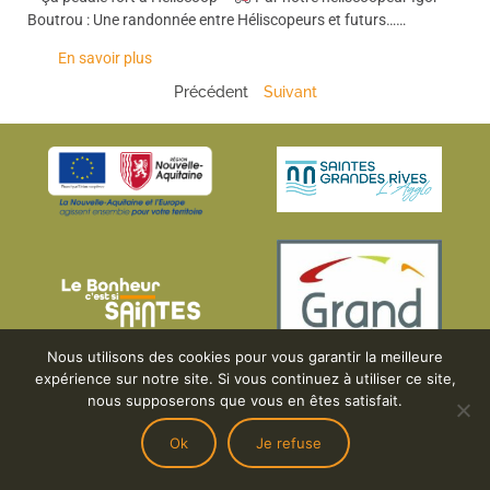
Boutrou : Une randonnée entre Héliscopeurs et futurs……
En savoir plus
Précédent
Suivant
Nous utilisons des cookies pour vous garantir la meilleure
expérience sur notre site. Si vous continuez à utiliser ce site,
nous supposerons que vous en êtes satisfait.
Ok
Je refuse
Mentions légales & RGPD
2026
Heliscoop | Tous droits réservés