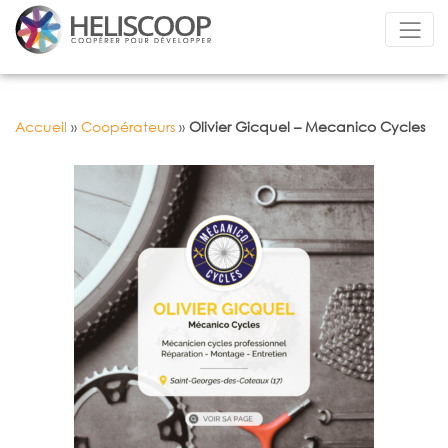
Accueil
»
Coopérateurs
»
Olivier Gicquel – Mecanico Cycles