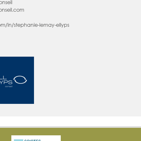
nseil
onseil.com
om/in/stephanie-lemay-ellyps