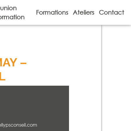
union
Formations
Ateliers
Contact
ormation
AY –
L
llypsconseil.com