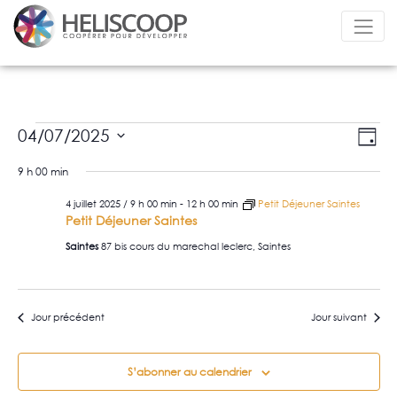
NA
NA
04/07/2025
Jour
DE
Sélectionnez
PA
9 h 00 min
une
VU
CO
date.
4 juillet 2025 / 9 h 00 min
-
12 h 00 min
Petit Déjeuner Saintes
ÉV
Petit Déjeuner Saintes
Saintes
87 bis cours du marechal leclerc, Saintes
Jour précédent
Jour suivant
S’abonner au calendrier