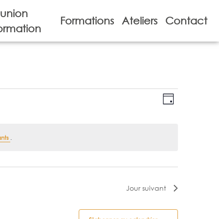
union
Formations
Ateliers
Contact
ormation
NAVIGA
NAVIGA
Jour
DE
PAR
VUES
CONSUL
ants
.
ÉVÈNE
Jour suivant