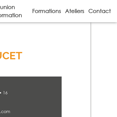
union
Formations
Ateliers
Contact
ormation
UCET
• 16
.com