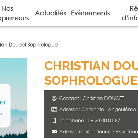
Nos
Ré
Actualités
Evènements
epreneurs
d’inf
tian Doucet Sophrologue
CHRISTIAN DO
SOPHROLOGUE
Contact : Christian DOUCET
Adresse : Charente : Angoulême 
Téléphone : 06 23 00 81 87
Adresse mail :
cdoucet16@yahoo