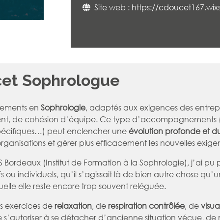
Site web :
https://cdoucet167.wix
cet Sophrologue
nements en
Sophrologie
, adaptés aux exigences des entrepri
t, de cohésion d’équipe. Ce type d’accompagnements (
 spéciﬁques…) peut enclencher une
évolution profonde et d
organisations et gérer plus efﬁcacement les nouvelles exigen
S Bordeaux (Institut de Formation à la Sophrologie), j’ai pu
ou individuels, qu’il s’agissait là de bien autre chose qu’
elle elle reste encore trop souvent reléguée.
es exercices de
relaxation
, de
respiration contrôlée
, de
visua
autoriser à se détacher d’ancienne situation vécue, de m